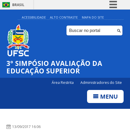
BRASIL
Simplifique!
ACESSIBILIDADE
ALTO CONTRASTE
MAPA DO SITE
Comunica BR
Participe
Acesso à informação
Legislação
3º SIMPÓSIO AVALIAÇÃO DA
Canais
EDUCAÇÃO SUPERIOR
Área Restrita
Administradores do Site
MENU
13/09/2017 16:06