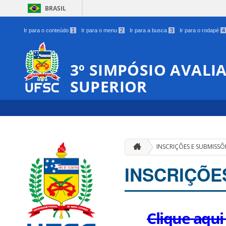
BRASIL
Ir para o conteúdo
1
Ir para o menu
2
Ir para a busca
3
Ir para o rodapé
4
3º SIMPÓSIO AVAL
SUPERIOR
INSCRIÇÕES E SUBMISSÕ
INSCRIÇÕE
Clique aqui