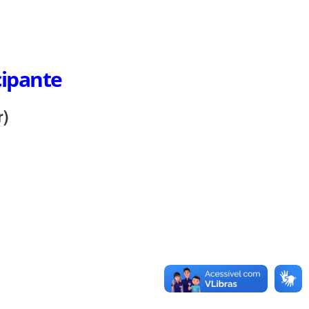
cipante
r)