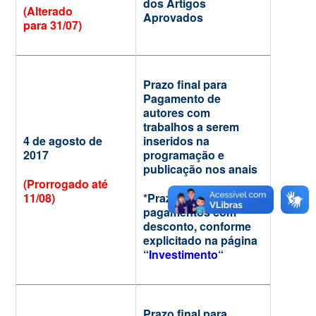
dos Artigos
(Alterado
Aprovados
para 31/07)
Prazo final para
Pagamento de
autores com
trabalhos a serem
4 de agosto de
inseridos na
2017
programação e
publicação nos anais
(Prorrogado até
11/08)
*Prazo final para
pagamentos com
desconto, conforme
explicitado na página
“
Investimento
“
Prazo final para