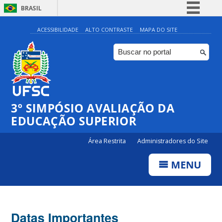
BRASIL
Simplifique!
ACESSIBILIDADE
ALTO CONTRASTE
MAPA DO SITE
Comunica BR
Participe
Acesso à informação
Legislação
3º SIMPÓSIO AVALIAÇÃO DA
Canais
EDUCAÇÃO SUPERIOR
Área Restrita
Administradores do Site
MENU
Datas Importantes